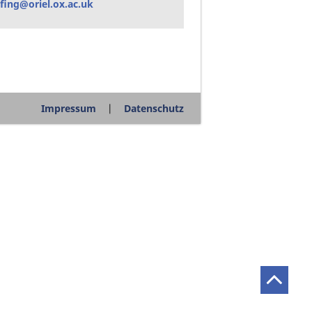
fing@oriel.ox.ac.uk
Impressum
Datenschutz