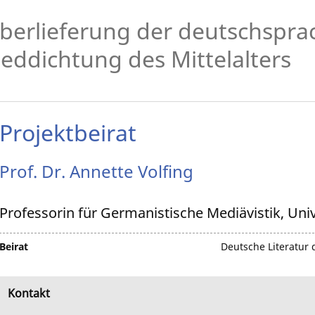
berlieferung der deutschspra
ieddichtung des Mittelalters
Projektbeirat
Prof. Dr.
Annette
Volfing
Professorin für Germanistische Mediävistik, Uni
Beirat
Deutsche Literatur d
Kontakt