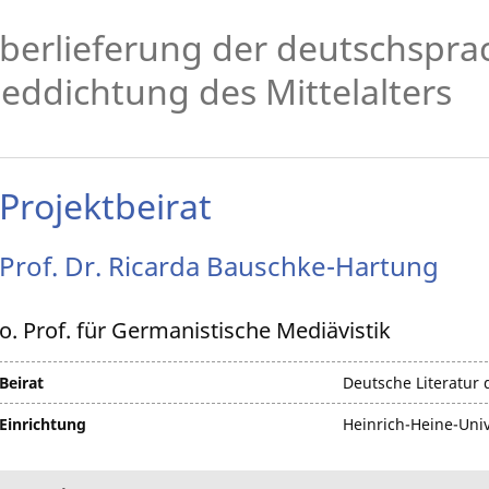
berlieferung der deutschspra
ieddichtung des Mittelalters
Projektbeirat
Prof. Dr.
Ricarda
Bauschke-Hartung
o. Prof. für Germanistische Mediävistik
Beirat
Deutsche Literatur d
Einrichtung
Heinrich-Heine-Univ